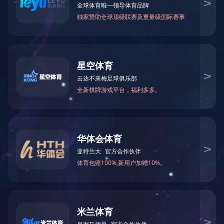
开边存肉
产品展示
PRODUCT
工艺示意图