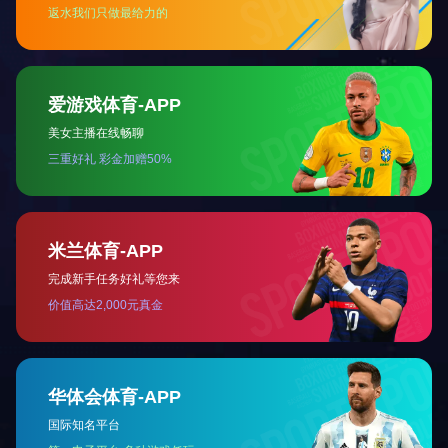
13974283639
康建平(业务经理)：13360352756
杨 波(业务经理)：13923875635
彭 建(业务经理)：13507366603
网 址:envo-tech.com
地 址: 湖南省常德市鼎城区郭家铺街道
三滴水社区阳明路
网站星空网页版
星空网页版·官方站 - 星空(中国)
产
线留言
联系我们