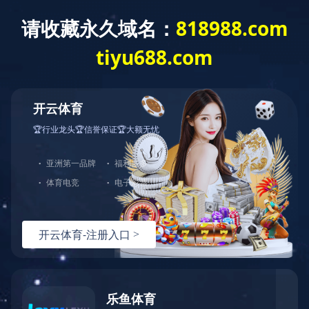
星空网页版
欢迎光临星空网页版·官方站 - 星空(中国) 官网！
主要
售
生猪
网站星空网页
星空网页版·官
产品展示
厂房环境
PRODUCT
WORKSHOP
版
方站 - 星空(中
INDEX
国)
COMPANY