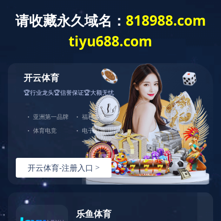
星空网页版
欢迎光临星空网页版·官方站 - 星空(中国) 官网！
主要
售
生猪
网站星空网页
星空网页版·官
产品展示
厂房环境
PRODUCT
WORKSHOP
版
方站 - 星空(中
INDEX
国)
COMPANY