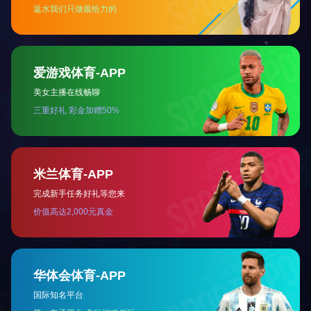
13974283639
康建平(业务经理)：13360352756
杨 波(业务经理)：13923875635
彭 建(业务经理)：13507366603
网 址:envo-tech.com
地 址: 湖南省常德市鼎城区郭家铺街道
三滴水社区阳明路
网站星空网页版
星空网页版·官方站 - 星空(中国)
产
线留言
联系我们