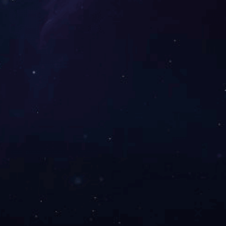
产品展示
厂房环境
荣誉资质
案例展示
页版·官方站 - 星空(中国) ,湖南卧式放血输送机,不锈钢烫毛池销售