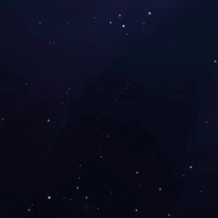
杨 波(业务经理)：13923875635
彭 建(业务经理)：13507366603
网 址:envo-tech.com
地 址: 湖南省常德市鼎城区郭家铺街道
三滴水社区阳明路
网站星空网页版
星空网页版·官方站 - 星空(中国)
线留言
联系我们
友情链接：
热门关键词：
星空网