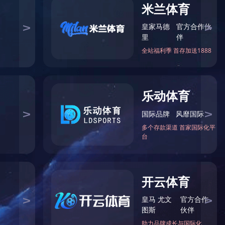
当前位置：
网站星空网页版
>
企业优势
在线咨询