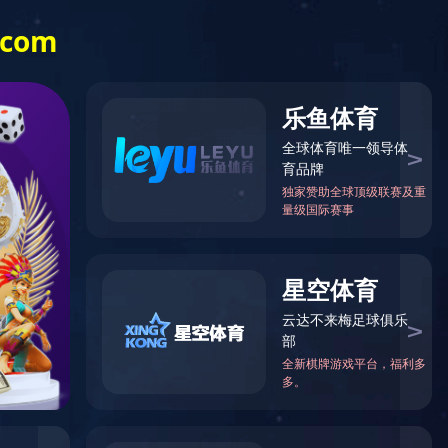
收藏网站
设为星空网页版
 设备制造及销
24小时服务热线：
0736-2780180
承诺
新闻资讯
在线留言
联系我们
ISE
NEWS
ONLINE
CONTACT