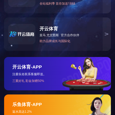
杨 波(业务经理)：13923875635
彭 建(业务经理)：13507366603
网 址:envo-tech.com
地 址: 湖南省常德市鼎城区郭家铺街道
三滴水社区阳明路
网站星空网页版
星空网页版·官方站 - 星空(中国)
产
线留言
联系我们
友情链接：
热门关键词：
星空网页版·官方站 