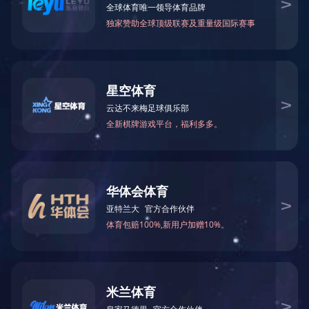
新闻资讯
新闻资讯
NEWS
星空网页版·官
国家对屠宰企
在线咨询
新闻资讯