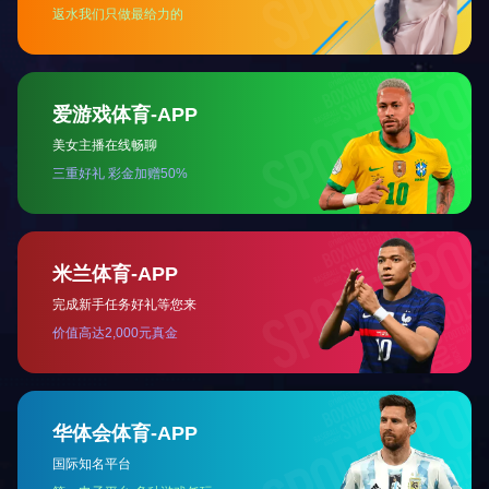
13974283639
康建平(业务经理)：13360352756
杨 波(业务经理)：13923875635
彭 建(业务经理)：13507366603
网 址:envo-tech.com
地 址: 湖南省常德市鼎城区郭家铺街道
三滴水社区阳明路
网站星空网页版
星空网页版·官方站 - 星空(中国)
产
线留言
联系我们