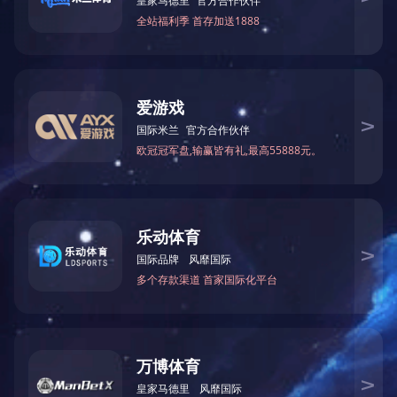
放血烫毛类
刮毛剥皮类
双级螺
提升解剖类
在线咨询
开边存肉类
零部件类
扫一扫
清洗类
附属类