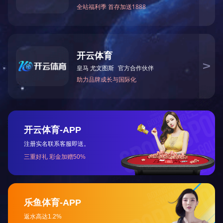
星空网页版·官
15607360090 13873667330
备制造及销售;
朱 超(业务经理)：15367791692
13974283639
康建平(业务经理)：13360352756
向前：
生产
杨 波(业务经理)：13923875635
彭 建(业务经理)：13507366603
网 址:envo-tech.com
地 址: 湖南省常德市鼎城区郭家铺街道
三滴水社区阳明路
网站星空网页版
星空网页版·官方站 - 星空(中国)
产